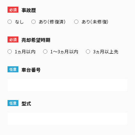
事故歴
必須
なし
あり（修復済）
あり（未修復）
売却希望時期
必須
1ヵ月以内
1〜3ヵ月以内
3ヵ月以上先
車台番号
任意
型式
任意