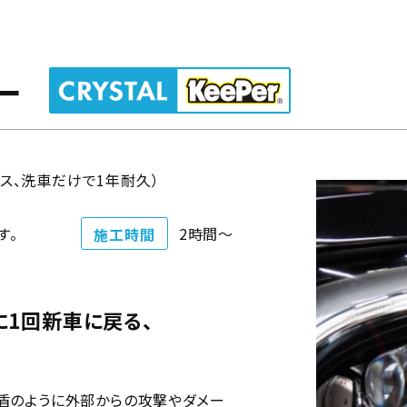
ー
ンス、洗車だけで1年耐久）
す。
2時間～
施工時間
に1回新車に戻る、
盾のように外部からの攻撃やダメー